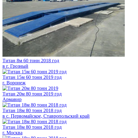
Титан
8м
60 тонн 2018 год
в г. Грозный
Титан
15м
60 тонн 2019 год
г. Воронеж
Титан
20м
80 тонн 2019 год
Армавир
Титан
18м
80 тонн 2018 год
в c. Первомайское, Ставропольский край
Титан
18м
80 тонн 2018 год
г. Москва