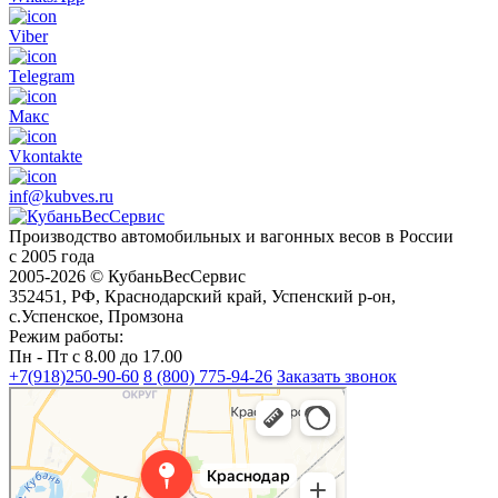
Viber
Telegram
Макс
Vkontakte
inf@kubves.ru
Производство автомобильных и вагонных весов в России
с 2005 года
2005-2026 © КубаньВесСервис
352451, РФ, Краснодарский край, Успенский р-он,
с.Успенское, Промзона
Режим работы:
Пн - Пт с 8.00 до 17.00
+7(918)250-90-60
8 (800) 775-94-26
Заказать звонок
Краснодар
Краснодар — Яндекс Карты