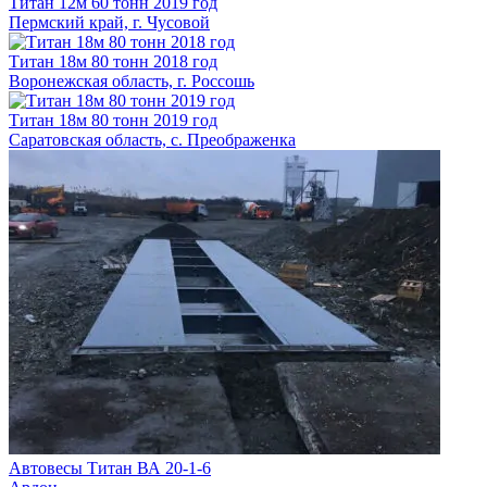
Титан
12м
60 тонн 2019 год
Пермский край, г. Чусовой
Титан
18м
80 тонн 2018 год
Воронежская область, г. Россошь
Титан
18м
80 тонн 2019 год
Саратовская область, с. Преображенка
Автовесы Титан ВА 20-1-6