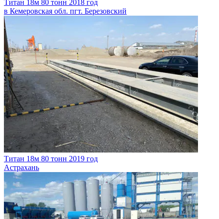
Титан
18м
80 тонн 2018 год
в Кемеровская обл. пгт. Березовский
Титан
18м
80 тонн 2019 год
Астрахань