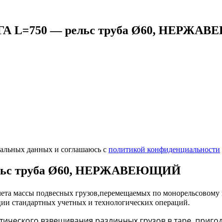
РИГА L=750 — рельс труба Ø60, НЕРЖ
нальных данных и соглашаюсь с
политикой конфиденциальности
рельс труба Ø60, НЕРЖАВЕЮЩИЙ
чета массы подвесных грузов,перемещаемых по монорельсовому
ции стандартных учетных и технологических операций.
ического взвешивания различных грузов в таре, приго