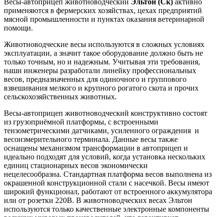
Весы-автоприцеп животноводческий
Эльтон (Ск)
активно
применяются в фермерских хозяйствах, цехах предприятий
мясной промышленности и пунктах оказания ветеринарной
помощи.
Животноводческие весы используются в сложных условиях
эксплуатации, а значит такое оборудование должно быть не
только точным, но и надежным. Учитывая эти требования,
наши инженеры разработали линейку профессиональных
весов, предназначенных для одиночного и группового
взвешивания мелкого и крупного рогатого скота и прочих
сельскохозяйственных животных.
Весы-автоприцеп животноводческий
конструктивно состоят
из грузоприёмной платформы, с встроенными
тензометрическими датчиками, усиленного ограждения и
весоизмерительного терминала.
Данные весы также
оснащены механизмом трансформации в автоприцеп и
идеально подходят для условий, когда установка нескольких
единиц стационарных весов экономически
нецелесообразна.
Стандартная платформа весов выполнена из
окрашенной конструкционной стали с насечкой. Весы имеют
широкий функционал, работают от встроенного аккумулятора
или от розетки 220В. В животноводческих весах Эльтон
используются только качественные электронные компоненты