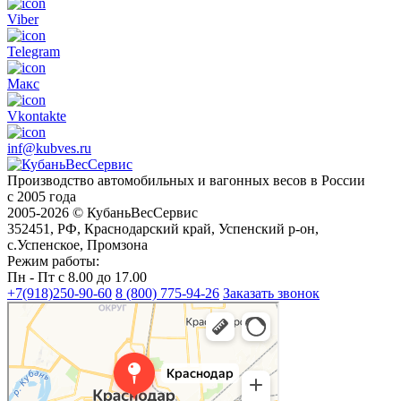
Viber
Telegram
Макс
Vkontakte
inf@kubves.ru
Производство автомобильных и вагонных весов в России
с 2005 года
2005-2026 © КубаньВесСервис
352451, РФ, Краснодарский край, Успенский р-он,
с.Успенское, Промзона
Режим работы:
Пн - Пт с 8.00 до 17.00
+7(918)250-90-60
8 (800) 775-94-26
Заказать звонок
Краснодар
Краснодар — Яндекс Карты