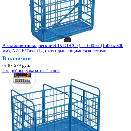
Весы животноводческие ЭЛЬТОН(Ск) — 600 кг (1500 х 800
мм), А-12Е/Титан12, с откидывающимися колесами
В наличии
от
87 679
руб.
Подробнее
Заказать в 1 клик