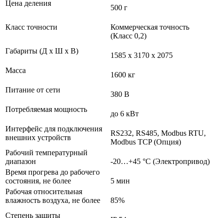
Цена деления
500 г
Класс точности
Коммерческая точность
(Класс 0,2)
Габариты (Д х Ш х В)
1585 х 3170 х 2075
Масса
1600 кг
Питание от сети
380 В
Потребляемая мощность
до 6 кВт
Интерфейс для подключения
RS232, RS485, Modbus RTU,
внешних устройств
Modbus TCP (Опция)
Рабочий температурный
диапазон
-20…+45 °С (Электропривод)
Время прогрева до рабочего
состояния, не более
5 мин
Рабочая относительная
влажность воздуха, не более
85%
Степень защиты