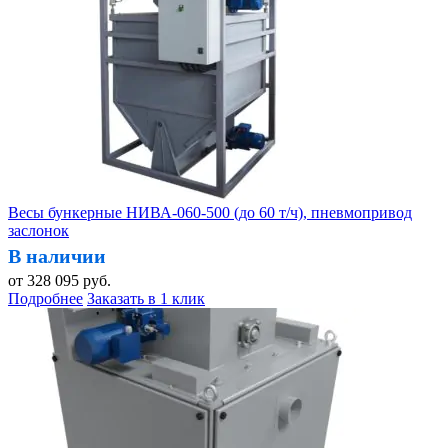
Весы бункерные НИВА-060-500 (до 60 т/ч), пневмопривод
заслонок
В наличии
от
328 095
руб.
Подробнее
Заказать в 1 клик