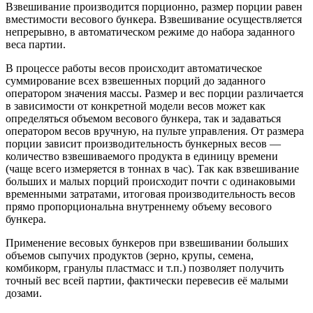
Взвешивание производится порционно, размер порции равен
вместимости весового бункера. Взвешивание осуществляется
непрерывно, в автоматическом режиме до набора заданного
веса партии.
В процессе работы весов происходит автоматическое
суммирование всех взвешенных порций до заданного
оператором значения массы. Размер и вес порции различается
в зависимости от конкретной модели весов может как
определяться объемом весового бункера, так и задаваться
оператором весов вручную, на пульте управления. От размера
порции зависит производительность бункерных весов —
количество взвешиваемого продукта в единицу времени
(чаще всего измеряется в тоннах в час). Так как взвешивание
больших и малых порций происходит почти с одинаковыми
временными затратами, итоговая производительность весов
прямо пропорциональна внутреннему объему весового
бункера.
Применение весовых бункеров при взвешивании больших
объемов сыпучих продуктов (зерно, крупы, семена,
комбикорм, гранулы пластмасс и т.п.) позволяет получить
точный вес всей партии, фактически перевесив её малыми
дозами.