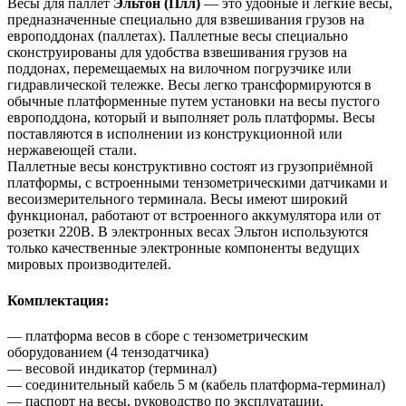
Весы для
паллет
Эльтон (Плл)
— это удобные и легкие весы,
предназначенные специально для взвешивания грузов на
европоддонах (паллетах). Паллетные весы специально
сконструированы для удобства взвешивания грузов на
поддонах, перемещаемых на вилочном погрузчике или
гидравлической тележке.
Весы легко трансформируются в
обычные платформенные путем установки на весы пустого
европоддона, который и выполняет роль платформы.
Весы
поставляются в исполнении из конструкционной или
нержавеющей стали.
Паллетные весы конструктивно состоят из грузоприёмной
платформы, с встроенными тензометрическими датчиками и
весоизмерительного терминала. Весы имеют широкий
функционал, работают от встроенного аккумулятора или от
розетки 220В. В электронных весах Эльтон используются
только качественные электронные компоненты ведущих
мировых производителей.
Комплектация:
— платформа весов в сборе с тензометрическим
оборудованием (4 тензодатчика)
— весовой индикатор (терминал)
— соединительный кабель 5 м (кабель платформа-терминал)
— паспорт на весы, руководство по эксплуатации,