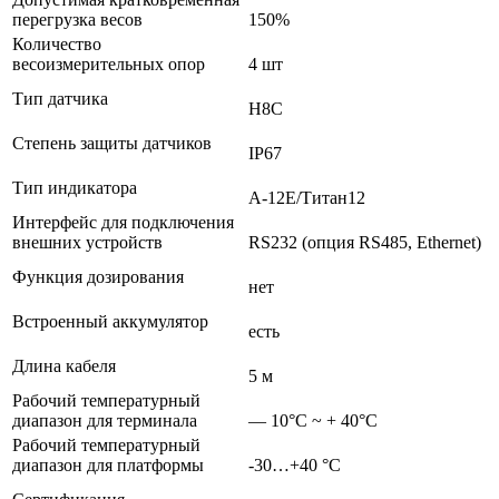
перегрузка весов
150%
Количество
весоизмерительных опор
4 шт
Тип датчика
H8C
Степень защиты датчиков
IP67
Тип индикатора
А-12Е/Титан12
Интерфейс для подключения
внешних устройств
RS232 (опция RS485, Ethernet)
Функция дозирования
нет
Встроенный аккумулятор
есть
Длина кабеля
5 м
Рабочий температурный
диапазон для терминала
— 10°С ~ + 40°C
Рабочий температурный
диапазон для платформы
-30…+40 °С