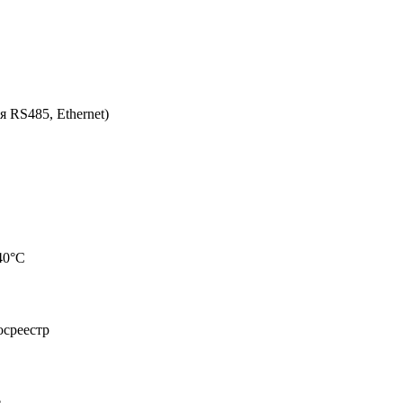
 RS485, Ethernet)
40°C
осреестр
е