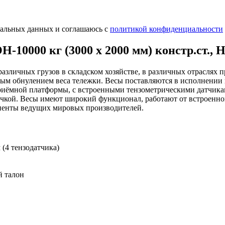
нальных данных и соглашаюсь с
политикой конфиденциальности
0000 кг (3000 х 2000 мм) констр.ст., H
зличных грузов в складском хозяйстве, в различных отраслях 
ным обнулением веса тележки. Весы поставляются в исполнении
риёмной платформы, с встроенными тензометрическими датчика
чкой. Весы имеют широкий функционал, работают от встроенног
оненты ведущих мировых производителей.
(4 тензодатчика)
й талон