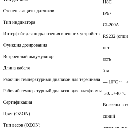
H8C
Степень защиты датчиков
IP67
Тип индикатора
CI-200A
Интерфейс для подключения внешних устройств
RS232 (опция
Функция дозирования
нет
Встроенный аккумулятор
есть
Длина кабеля
5 м
Рабочий температурный диапазон для терминала
— 10°С ~ + 
Рабочий температурный диапазон для платформы
-30…+40 °С
Сертификация
Внесены в г
Цвет (OZON)
синий
Тип весов (OZON)
электронны