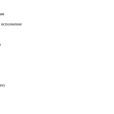
 мм
 исполнение
)
ее)