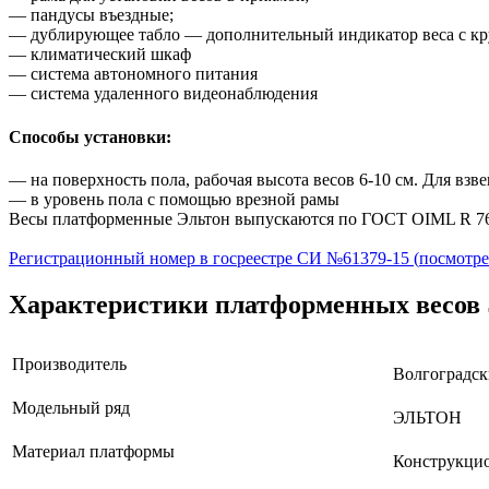
— пандусы въездные;
— дублирующее табло — дополнительный индикатор веса с к
— климатический шкаф
— система автономного питания
— система удаленного видеонаблюдения
Способы установки:
— на поверхность пола, рабочая высота весов 6-10 см. Для вз
— в уровень пола с помощью врезной рамы
Весы платформенные Эльтон выпускаются по
ГОСТ OIML R 76
Регистрационный номер в госреестре СИ №61379-15 (
посмотре
Характеристики платформенных весов ЭЛ
Производитель
Волгоградск
Модельный ряд
ЭЛЬТОН
Материал платформы
Конструкцио