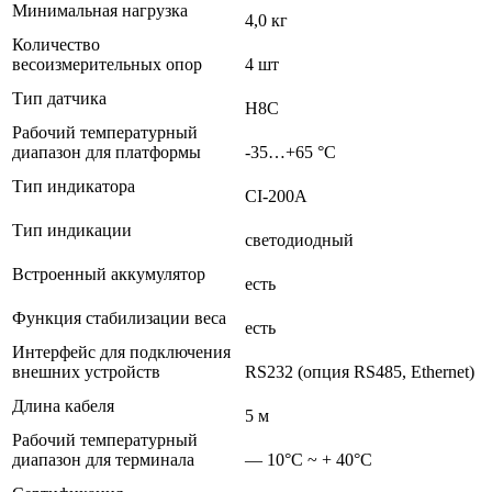
Минимальная нагрузка
4,0 кг
Количество
весоизмерительных опор
4 шт
Тип датчика
H8C
Рабочий температурный
диапазон для платформы
-35…+65 °С
Тип индикатора
CI-200A
Тип индикации
светодиодный
Встроенный аккумулятор
есть
Функция стабилизации веса
есть
Интерфейс для подключения
внешних устройств
RS232 (опция RS485, Ethernet)
Длина кабеля
5 м
Рабочий температурный
диапазон для терминала
— 10°С ~ + 40°C