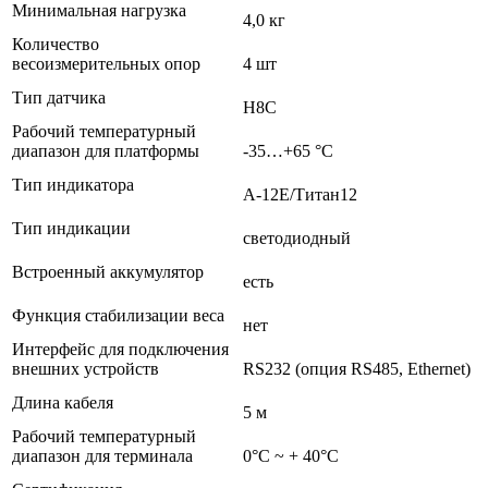
Минимальная нагрузка
4,0 кг
Количество
весоизмерительных опор
4 шт
Тип датчика
H8C
Рабочий температурный
диапазон для платформы
-35…+65 °С
Тип индикатора
А-12Е/Титан12
Тип индикации
светодиодный
Встроенный аккумулятор
есть
Функция стабилизации веса
нет
Интерфейс для подключения
внешних устройств
RS232 (опция RS485, Ethernet)
Длина кабеля
5 м
Рабочий температурный
диапазон для терминала
0°С ~ + 40°C